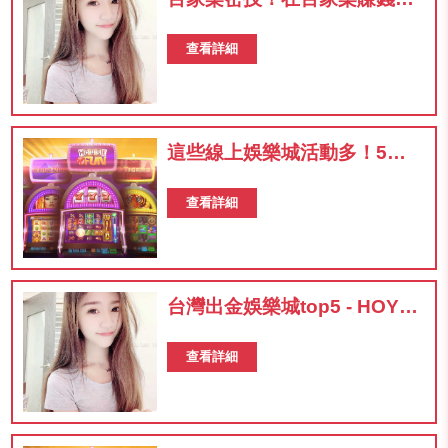
7個秘訣大公開！ - HOYA娛樂
查看詳細
城
這些線上娛樂城活動多！5間
好康報給你！ - HOYA娛樂城
查看詳細
台灣出金娛樂城top5 - HOYA
娛樂城
查看詳細