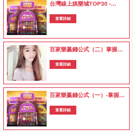
台灣線上娛樂城TOP30 -
HOYA娛樂城
查看詳細
百家樂贏錢公式（二）掌握5
條公式，百家樂之路發發發 -
查看詳細
HOYA娛樂城
百家樂贏錢公式（一）-掌握5
條公式，百家樂之路發發發 -
查看詳細
HOYA娛樂城