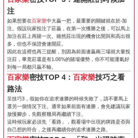
注
如果想要在
百家樂
中大贏一把，最重要的關鍵就在於-加
注。假設玩家投注了莊贏，在第一次獲勝之後，可以馬上
加注在莊上再賭一次。雖然莊出現的機會比閒與和高出很
多，但也不保證會連開莊。
因此在這裡也再三提醒，別因為前面連贏兩三場就大量投
注莊，畢竟莊還是有1.06%的賭場優勢，你不可能運氣好
到每一局都只贏不輸。
百家樂
密技TOP 4：
百家樂
技巧之看
路法
呈技巧3，假如你在追求連勝的時候失敗了，請不要馬上
選另一個情況下注。通常如果前面有連勝，會先建議玩家
放慢腳步，先觀察幾局再繼續下注。
這時候玩家必須先「看路」，觀看場中出現的牌路是否與
自己想的符合，之後再繼續你的追求連勝之路。