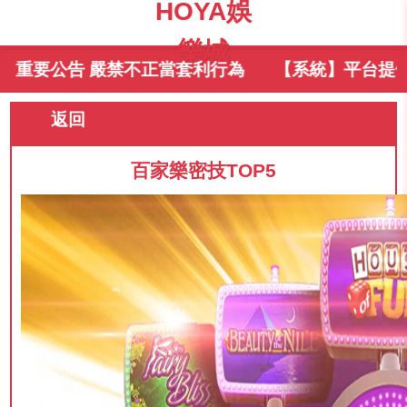
HOYA娛
樂城
重要公告 嚴禁不正當套利行為
【系統】平台提領規
返回
百家樂密技TOP5