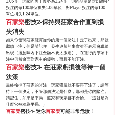
1.06％，玩家的房子優勢為1.24％，你的期望是對Banker
投注的每100單位損失1.06單位，對Player投注的每100
單位損失1.24單位。
百家樂
密技
2-
保持與莊家合作直到損
失消失
如果你發現莊家確實從你的第一個賭注中走了出來，那就
繼續下注，但是請記住，發生連勝的事實並不表示會繼續
出現（這意味著下注金額不要太激進）。在進行的每項下
注中仍然會面對家中的優勢，而且不能下注。
百家樂
密技
3- 在莊家虧損後等待一個
決策
最終輸掉了莊家的賭注，玩家獲勝就不要再下注了，請等
待下一個決定，不管那個決定是什麼，那都是你的賭注。
請記住，如果是平局，莊家和玩家都不會輸。（這就是為
什麼它被稱為平局。）
百家樂
密技
4- 迷你
百家樂
可能非常危險！