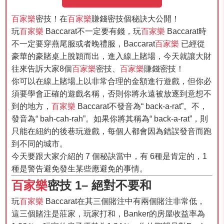
百家樂
密技！在
百家樂
賺錢密技個秘訣大公開！
玩
百家樂
Baccarat不一定要有錢，玩
百家樂
Baccarat時
不一定要穿燕尾服或者晚禮服，Baccarat
百家樂
已經從
豪華的豪賭桌上脫穎而出，進入線上賭場，今天就讓大財
往來告訴大家8個
百家樂
密技、
百家樂
賺錢密技！
你可以在線上賭場上以非常合理的金額進行遊戲，但你必
須要學會正確的遊戲名稱，否則你將永遠被放逐到意想不
到的地方，
百家樂
Baccarat不發音為“ back-a-rat”。不，
發音為“ bah-cah-rah”。如果你將其稱為“ back-a-rat”，則
只能在紐約的後巷玩遊戲，每個人都會因為錯誤發音而跑
到不同的城市。
今天要跟大家介紹的 7 個秘訣當中，有 6種是肯定的，1
種是警告避免發生某些應避免的事情。
百家樂
密技 1
– 絕對不要和
玩
百家樂
Baccarat在其三個賭注中有兩個賭注非常低，
這三個賭注是莊家，玩家打和，Banker的房屋收益率為