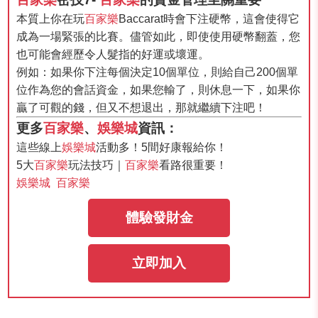
本質上你在玩
百家樂
Baccarat時會下注硬幣，這會使得它
成為一場緊張的比賽。儘管如此，即使使用硬幣翻蓋，您
也可能會經歷令人髮指的好運或壞運。
例如：如果你下注每個決定10個單位，則給自己200個單
位作為您的會話資金，如果您輸了，則休息一下，如果你
贏了可觀的錢，但又不想退出，那就繼續下注吧！
更多
百家樂
、
娛樂城
資訊：
這些線上
娛樂城
活動多！5間好康報給你！
5大
百家樂
玩法技巧｜
百家樂
看路很重要！
娛樂城
百家樂
體驗發財金
立即加入