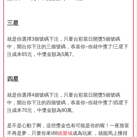
三星
就是你選擇3個號碼下注，只要台彩當日開獎5個號碼
中，開出你下注的三個號碼，恭喜你~你就中獎了!三星下
注成本65元，中獎金額為5萬7。
四星
就是你選擇4個號碼下注，只要台彩當日開獎5個號碼
中，開出你下注的四個號碼，恭喜你~你就中獎了!四星下
注成本70元，中獎金額為80萬。
是不是心動了啊，這些獎金也有可能是你的喔！一夜致富
不再是夢，只要你來i88
娛樂城
成為玩家 ，就能馬上獲得