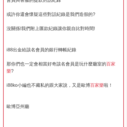
會員與客服的提款對話紀錄
或許你還會懷疑這些對話紀錄是我們造假的?
沒關係!我們附上匯款紀錄讓你親自比對時間!
i88出金給該名會員的銀行轉帳紀錄
那你們也一定會相當好奇該名會員是玩什麼廳室的
百家
樂
?
i88ko小編也不藏私的跟大家說，又是歐博
百家樂
啦！
歐博亞州廳