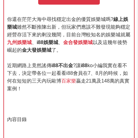
你還在茫茫大海中尋找穩定出金的優質娛樂城嗎?
線上娛
樂城
雖然不斷推陳出新，但玩家們應該不難發現能夠穩定
經營存活下來的剩沒幾間，目前台灣較知名的娛樂城就屬
九州娛樂城
、
i88娛樂城
、
金合發娛樂城
以及這幾年後勢
崛起的
金大發娛樂城
了。
近期網路上竟然謠傳
i88不出金
?讓
i88
ko小編我實在看不
下去，決定帶各位一起看看i88會員在7、8月的時候，如
何在短短的三天內玩歐博
百家樂
贏走21萬及148萬的真實
案例！
內容目錄