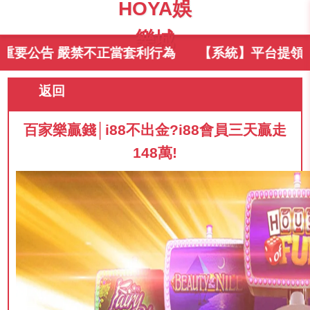
HOYA娛
樂城
公告 嚴禁不正當套利行為
【系統】平台提領規則
返回
百家樂贏錢│i88不出金?i88會員三天贏走
148萬!