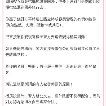
風險控管就是把機房設在國外，你要下注錢則是到銀行臨
櫃把錢匯到國外銀行去，
你贏了錢對方再將這些賭金轉成容易變現的有價物給你
(例如點數、支票、禮物卡或其它)，
或直接幫你變現這樣子警方要追查變得極其困難！
如果機房設國內，警方直接去電信公司調就知道位置了再
去該地點抄，
查獲的名冊、帳冊，再一層一層往下追追到最下面的賭
客，
所以這就是所謂的有人被發傳票的原因！
機房設國外，警方發公文去，國外政府不見得配合，因為
對方認為賭博在自己國家合法，