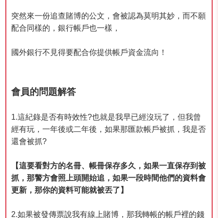
突然來一份追查賭博的公文，會被認為莫明其妙，而不願
配合同樣的，銀行帳戶也一樣，
國外銀行不見得要配合你提供帳戶資金流向！
會員的問題解答
1.這紀錄是否有時效性?也就是我早已經沒玩了，但我曾
經有玩，一年後或二年後，如果那匯款帳戶被抓，我是否
還會被抓?
【這要看對方的名冊、帳冊保存多久，如果一直保存到被
抓，那警方會照上頭開始追，如果一段時間他們的資料會
更新，那你的資料可能就被丟了】
2.如果被發傳票說我有線上賭博，那我轉帳的帳戶裡的錢