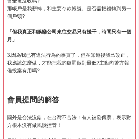
會全被沒收嗎?
那帳戶是我薪轉，和主要存款帳號。是否需把錢轉到另一
個戶頭?
「但我真正和娛樂公司來往交易只有幾千，時間只有一個
月」
3.因為我已有違法行為的事實了，但在知道後我己改正，
我應該怎麼做，才能把我的處罰做到最低?主動向警方報
備投案有用嗎?
會員提問的解答
國外是合法沒錯，在台灣不合法！有人被發傳票，表示對
方根本沒有做風險控管！