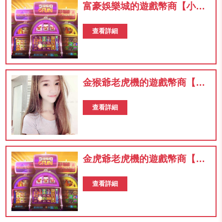
富豪娛樂城的遊戲幣商【小素
人遊戲幣交流】幣商遊戲幣買
查看詳細
賣教學 - HOYA娛樂城
金猴爺老虎機的遊戲幣商【小
素人遊戲幣交流】幣商遊戲幣
查看詳細
買賣教學 - HOYA娛樂城
金虎爺老虎機的遊戲幣商【小
素人遊戲幣交流】幣商遊戲幣
查看詳細
買賣教學 - HOYA娛樂城