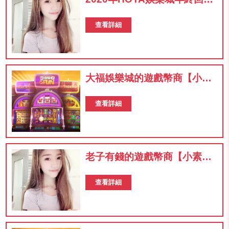
星城會員4大優惠活動 - HOYA
查看詳細
娛樂城
大福娛樂城的遊戲幣商【小素
人遊戲幣交流】幣商遊戲幣買
查看詳細
賣教學 - HOYA娛樂城
老子有錢的遊戲幣商【小素人
遊戲幣交流】幣商遊戲幣買賣
查看詳細
教學 - HOYA娛樂城