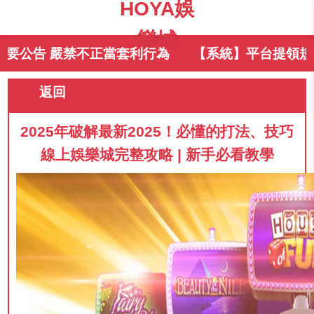
HOYA娛
樂城
公告 嚴禁不正當套利行為
【系統】平台提領規則
返回
2025年破解最新2025！必懂的打法、技巧
線上娛樂城完整攻略 | 新手必看教學