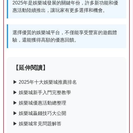
2025年是娛樂城發展的關鍵年份，許多新功能和優
惠活動陸續推出，讓玩家有更多選擇和機會。
選擇優質的娛樂城平台，不僅能享受豐富的遊戲體
驗，還能獲得高額的優惠回饋。
【延伸閱讀】
▶ 2025年十大娛樂城推薦排名
▶ 娛樂城新手入門完整教學
▶ 娛樂城優惠活動總整理
▶ 娛樂城贏錢技巧大公開
▶ 娛樂城常見問題解答