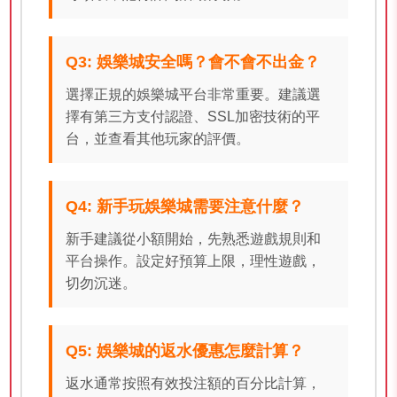
Q3: 娛樂城安全嗎？會不會不出金？
選擇正規的娛樂城平台非常重要。建議選
擇有第三方支付認證、SSL加密技術的平
台，並查看其他玩家的評價。
Q4: 新手玩娛樂城需要注意什麼？
新手建議從小額開始，先熟悉遊戲規則和
平台操作。設定好預算上限，理性遊戲，
切勿沉迷。
Q5: 娛樂城的返水優惠怎麼計算？
返水通常按照有效投注額的百分比計算，