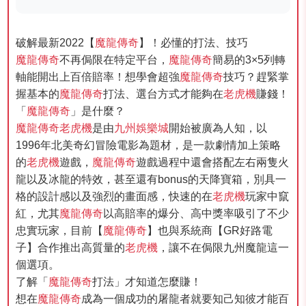
破解最新2022【
魔龍傳奇
】！必懂的打法、技巧
魔龍傳奇
不再侷限在特定平台，
魔龍傳奇
簡易的3×5列轉
軸能開出上百倍賠率！想學會超強
魔龍傳奇
技巧？趕緊掌
握基本的
魔龍傳奇
打法、選台方式才能夠在
老虎機
賺錢！
「
魔龍傳奇
」是什麼？
魔龍傳奇
老虎機
是由
九州娛樂城
開始被廣為人知，以
1996年北美奇幻冒險電影為題材，是一款劇情加上策略
的
老虎機
遊戲，
魔龍傳奇
遊戲過程中還會搭配左右兩隻火
龍以及冰龍的特效，甚至還有bonus的天降寶箱，別具一
格的設計感以及強烈的畫面感，快速的在
老虎機
玩家中竄
紅，尤其
魔龍傳奇
以高賠率的爆分、高中獎率吸引了不少
忠實玩家，目前【
魔龍傳奇
】也與系統商【GR好路電
子】合作推出高質量的
老虎機
，讓不在侷限九州魔龍這一
個選項。
了解「
魔龍傳奇
打法」才知道怎麼賺！
想在
魔龍傳奇
成為一個成功的屠龍者就要知己知彼才能百