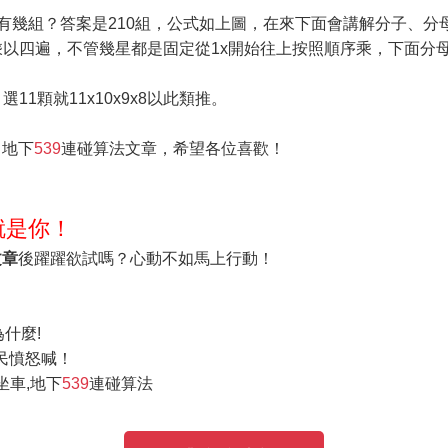
有幾組？答案是210組，公式如上圖，在來下面會講解分子、分
四星星乘以四遍，不管幾星都是固定從1x開始往上按照順序乘，下面
選11顆就11x10x9x8以此類推。
、地下
539
連碰算法文章，希望各位喜歡！
就是你！
文章
後躍躍欲試嗎？心動不如馬上行動！
什麼!
民憤怒喊！
坐車,地下
539
連碰算法