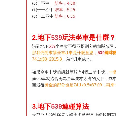
(6)十不中
賠率：4.38
(7)十一不中
賠率：5.25
(8)十二不中
賠率：6.35
2.地下
539
玩法坐車是什麼？
講到地下
539
坐車就不得不提到它的相關名詞，
那我們先來講全車/1車是什麼意思，
539
總球
74.1x38=2815.8
，為全/1車成本。
如果全車中獎的話就等於有4個二星中獎，
一個
而0.5車就適合認為全車成本太高的人下，成
而最後
獎金的部分也是74.1x0.5=37.09，再來一
3.地下
539
連碰算法
大部分人的連碰算法絕大多數都是上網找網頁