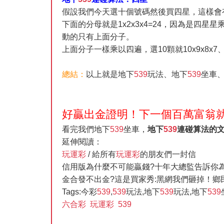
假設我們今天選十個號碼然後買四星，這樣會
下面的分母就是1x2x3x4=24，因為是
動的只有上面分子。
上面分子一樣乘以四遍，選10顆就10x9x8x7、
總結：
以上就是地下
539
玩法、地下
539
坐車
好贏出金證明！下一個百萬富翁
看完我們地下
539
坐車，
地下
539
連碰算法的
延伸閱讀：
玩運彩
/ 給所有
玩運彩
的朋友們一封信
信用版為什麼不可能贏錢?十年大總監告訴你為
金合發不出金?這是買家秀:黑網我們砸掉！鄉
Tags:今彩
539
,
539
玩法,地下
539
玩法,地下
539
六合彩
玩運彩
539