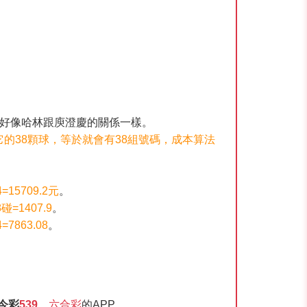
就好像哈林跟庾澄慶的關係一樣。
的38顆球，等於就會有38組號碼，成本算法
15709.2元
。
碰=1407.9
。
7863.08
。
今彩
539
、
六合彩
的APP。