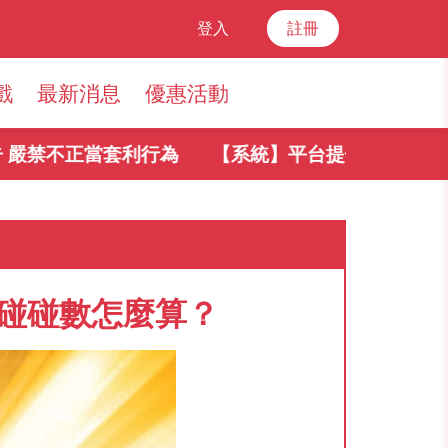
登入
註冊
戲
最新消息
優惠活動
正當套利行為
【系統】平台提領規則
連碰碰數怎麼算？