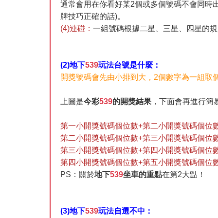
通常會用在你看好某2個或多個號碼不會同時
牌技巧正確的話)。
(4)連碰：
一組號碼根據二星、三星、四星的規
(2)地下
539
玩法台號是什麼：
開獎號碼會先由小排到大，2個數字為一組取
上圖是
今彩
539
的開獎結果
，下面會再進行簡
第一小開獎號碼個位數+第二小開獎號碼個位
第二小開獎號碼個位數+第三小開獎號碼個位
第三小開獎號碼個位數+第四小開獎號碼個位
第四小開獎號碼個位數+第五小開獎號碼個位
PS：關於
地下
539
坐車的重點
在第2大點！
(3)地下
539
玩法自選不中：