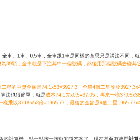
全車、1車、0.5車，全車跟1車是同樣的意思只是講法不同，
數
為39顆，全車就是下注其中一個號碼，然後用那個號碼去碰其它
二星的中獎金額是74.1x53=3927.3，全車4個二星等於3927.3x4=
本算法也很簡單，就是
成本74.1先x0.5=37.05，再來一樣37.05x38
樣乘以37.09x53倍=1965.77，最後的金額是4個二星1965.77x4=
版的計算機，點一點按一按就知道答案了，現在甚至有專門
計算