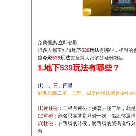
免費優惠 立即領取
很多人都不知道
地下
539
玩法
有哪些，相對的
篇
今彩
539
玩法
文章幫大家解答疑難雜症。
1.地下
539
玩法有哪些？
(1)二、三、四星
顧名思義二星、三星、四星的玩法就是要中兩
(1)連柱碰：
二星有連碰才接著去碰三星，就是
(2)單碰：
顧名思義就是只碰一次，假設你選擇
(3)柱碰：
在選號的時候，將選號的號碼進行分
合。