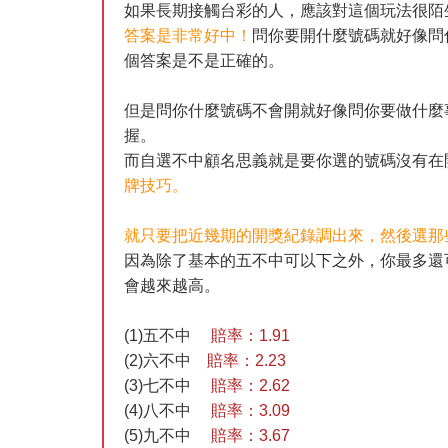
如果長期接觸台彩的人，應該對這個玩法很陌
答案是非常好中！
問你要開什麼號碼就好像問
個答案是不是正確的。
但是問你什麼號碼不會開就好像問你要做什麼
握。
而自選不中顧名思義就是要你選的號碼沒有在
牌技巧。
就只要把近幾期的開獎紀錄調出來，然後選那
因為除了基本的五不中可以下之外，你最多還
會越來越高。
(1)五不中
賠率：1.91
(2)六不中
賠率：2.23
(3)七不中
賠率：2.62
(4)八不中
賠率：3.09
(5)九不中
賠率：3.67