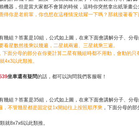
賴機器，但是當大家都不會算的時候，這時你突然拿出紙筆畫公
覺得你是老前輩，你也想在這種情況炫耀一下嗎？那就接著看下
有幾組？答案是10組，公式如上圖，在來下面會講解分子、分
要看星數然後乘以幾遍，二星就兩遍、三星就乘三遍。
遍，下面分母的部分在你要計算二星有幾組時都不用動，會動的只
就4x3以此類推。
539
坐車還有疑問
的話，都可以詢問我們客服喔！
有幾組？答案是35組，公式如上圖，在來下面會講解分子、分
三遍，不管幾星都是固定從1x開始往上按照順序乘
，下面分母的部
顆就8x7x6以此類推。