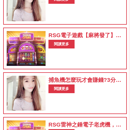
試玩!
RSG電子遊戲【麻將發了】獎
金820倍轉換百搭，1024賠付
閱讀更多
線
捕魚機怎麼玩才會賺錢?3分鐘
看懂週期判斷技巧與四大破解
閱讀更多
攻略！
RSG雷神之錘電子老虎機，雷