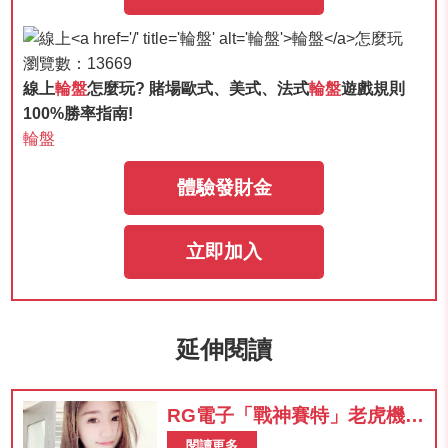
瀏覽數：13669
線上
輪盤
怎麼玩? 賭場歐式、美式、法式
輪盤
遊戲規則
100%勝率指南!
輪盤
體驗發財金
立即加入
延伸閱讀
RG電子「戰神賽特」老虎機爆
分51000倍，返還率96%免費
閱讀更多