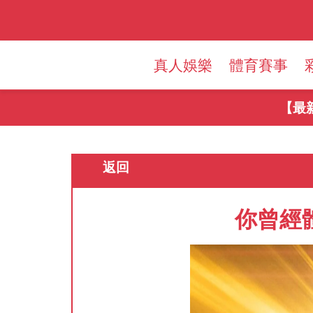
真人娛樂
體育賽事
【最新】重要
返回
你曾經