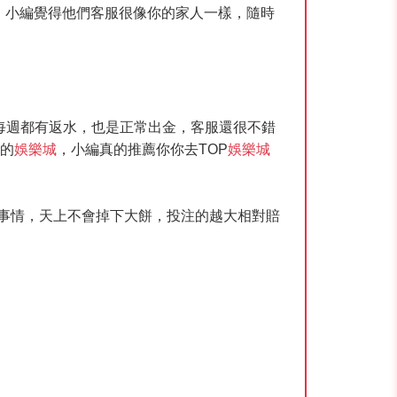
，⼩編覺得他們客服很像你的家⼈⼀樣，隨時
每週都有返⽔，也是正常出⾦，客服還很不錯
玩的
娛樂城
，⼩編真的推薦你你去TOP
娛樂城
事情，天上不會掉下⼤餅，投注的越⼤相對賠