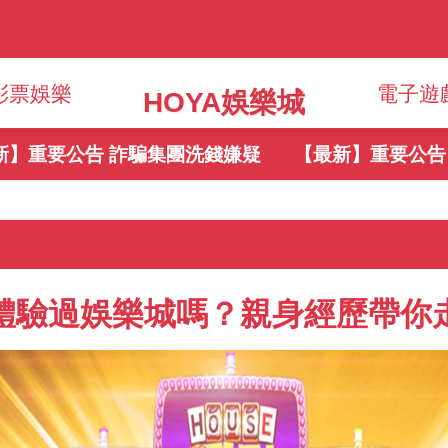
彩票娛樂
電子遊
HOYA娛樂城
公告 詐騙集團洗錢嫌疑
【最新】重要公告 嚴禁不
體驗過娛樂城嗎？親身經歷帶你