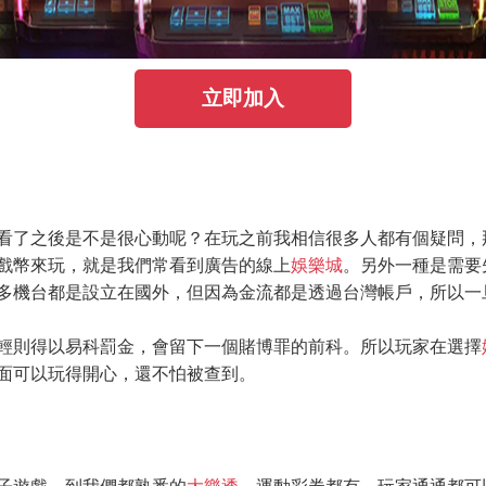
立即加入
看了之後是不是很心動呢？在玩之前我相信很多⼈都有個疑問，
戲幣來玩，就是我們常看到廣告的線上
娛樂城
。另外⼀種是需要
多機台都是設立在國外，但因為⾦流都是透過台灣帳⼾，所以⼀
輕則得以易科罰⾦，會留下⼀個賭博罪的前科。所以玩家在選擇
⾯可以玩得開⼼，還不怕被查到。