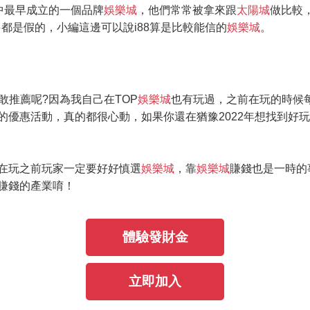
章中最早成立的⼀個品牌
娛樂城
，他們常常被拿來跟
太陽城
做比較
多都是假的，⼩編這邊可以說i88算是比較能信的
娛樂城
。
敢推薦呢?因為我⾃⼰在TOP
娛樂城
也有玩過，之前在玩的時候
的優惠活動，真的都很⼼動，如果你還在猶豫2022年想找到好
在玩之前玩家⼀定要好好慎選
娛樂城
，靠
娛樂城
賺錢也是⼀時的
賺錢的產業唷！
體驗發財金
立即加入