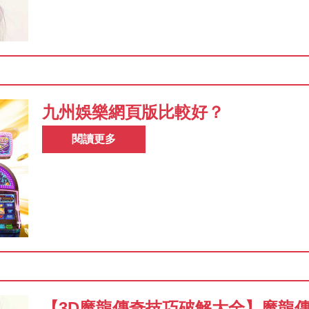
九州娛樂網頁版比較好？
閱讀更多
【3D魔龍傳奇技巧破解大全】魔龍