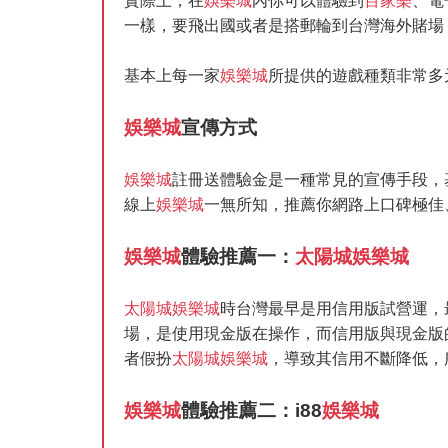
實際上，在
娛樂城
內你可以體驗到
百家樂
、電
一樣，要飛出國或者是搭郵輪到台灣海外賭場
基本上每一家
娛樂城
所提供的遊戲種類非常多
娛樂城
宣傳方式
娛樂城
註冊送體驗金是一種常見的宣傳手段，
線上
娛樂城
一無所知，推薦你網路上口碑極佳
娛樂城
體驗推薦一：
太陽城
娛樂城
太陽城
娛樂城
時台灣最早是⽤信⽤版試營運，最
場，是使⽤現⾦版在操作，⽽信⽤版與現⾦版
者假扮
太陽城
娛樂城
，導致其信用不斷降低，
娛樂城
體驗推薦二：i88
娛樂城