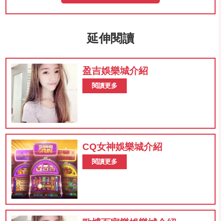
延伸閱讀
盈吉娛樂城介紹
閱讀更多
CQ女神娛樂城介紹
閱讀更多