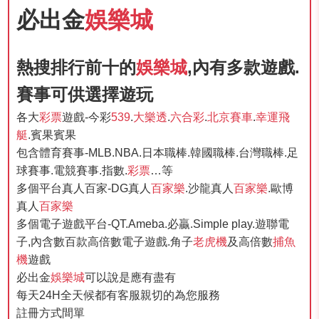
必出金
娛樂城
熱搜排行前十的
娛樂城
,內有多款遊戲.
賽事可供選擇遊玩
各大
彩票
遊戲-今彩
539
.
大樂透
.
六合彩
.
北京賽車
.
幸運飛
艇
.賓果賓果
包含體育賽事-MLB.NBA.日本職棒.韓國職棒.台灣職棒.足
球賽事.電競賽事.指數.
彩票
…等
多個平台真人百家-DG真人
百家樂
.沙龍真人
百家樂
.歐博
真人
百家樂
多個電子遊戲平台-QT.Ameba.必贏.Simple play.遊聯電
子,內含數百款高倍數電子遊戲.角子
老虎機
及高倍數
捕魚
機
遊戲
必出金
娛樂城
可以說是應有盡有
每天24H全天候都有客服親切的為您服務
註冊方式間單