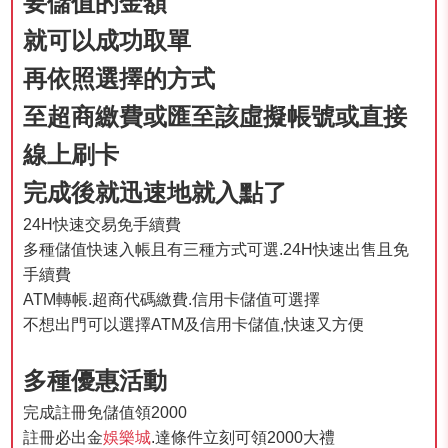
要儲值的金額
就可以成功取單
再依照選擇的方式
至超商繳費或匯至該虛擬帳號或直接
線上刷卡
完成後就迅速地就入點了
24H快速交易免手續費
多種儲值快速入帳且有三種方式可選.24H快速出售且免
手續費
ATM轉帳.超商代碼繳費.信用卡儲值可選擇
不想出門可以選擇ATM及信用卡儲值,快速又方便
多種優惠活動
完成註冊免儲值領2000
註冊必出金
娛樂城
.達條件立刻可領2000大禮