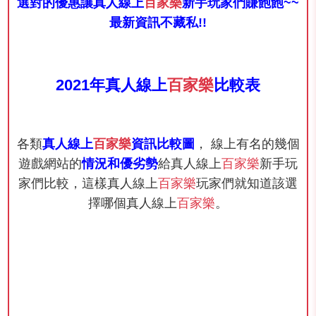
選對的優惠讓真人線上
百家樂
新手玩家們賺飽飽~~
最新資訊不藏私!!
2021年真人線上
百家樂
比較表
各類
真人線上
百家樂
資訊比較圖
， 線上有名的幾個
遊戲網站的
情況和優劣勢
給真人線上
百家樂
新手玩
家們比較，這樣真人線上
百家樂
玩家們就知道該選
擇哪個真人線上
百家樂
。