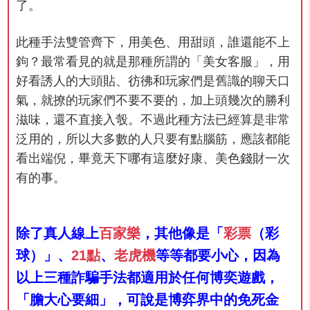
了。
此種手法雙管齊下，用美色、用甜頭，誰還能不上
鉤？最常看見的就是那種所謂的「美女客服」，用
好看誘人的大頭貼、彷彿和玩家們是舊識的聊天口
氣，就撩的玩家們不要不要的，加上頭幾次的勝利
滋味，還不直接入彀。不過此種方法已經算是非常
泛用的，所以大多數的人只要有點腦筋，應該都能
看出端倪，畢竟天下哪有這麼好康、美色錢財一次
有的事。
除了真人線上
百家樂
，其他像是「
彩票
（彩
球）」、
21點
、
老虎機
等等都要小心，因為
以上三種詐騙手法都適用於任何博奕遊戲，
「膽大心要細」，可說是博弈界中的免死金