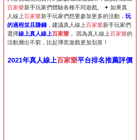
百家樂
新手玩家們體驗各種不同遊戲。
✦ 如果真
人線上
百家樂
新手玩家們想要參加更多的活動，
玩
的過程並且賺錢
，建議真人線上
百家樂
新手玩家們
選擇
線上真人線上
百家樂
，
因為真人線上
百家樂
的
活動層出不窮，比起博奕遊戲更加划算！
2021年真人線上
百家樂
平台排名推薦評價