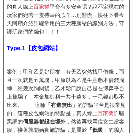
的真人線上
百家樂
平台有多安全呢？說不定現在的
玩家們宛若一隻待宰的羔羊…別驚慌，快往下看今
天阿翔介紹詐騙常用的三大種網站的識別方法，守
護玩家們的錢包！！！
Type.1【皮包網站】
案例：甲和乙是好朋友，有天乙突然找甲借錢，而
且一次就是五萬塊，甲原以為乙是生意虧本借錢周
轉，經幾次詢問後，乙才鬆口說自己是在博弈平台
上被騙了，本金加紅利一共十萬多，一毛錢都取不
出來。
這種
「有進無出」
的詐騙平台是很常見
的，這種皮包網站的特點是，真人線上
百家樂
詐騙
黑網的
伺服器都設在境外
，然後再找兩位女生當客
服，接著就開始實施詐騙，是屬於
「低級」
的騙人