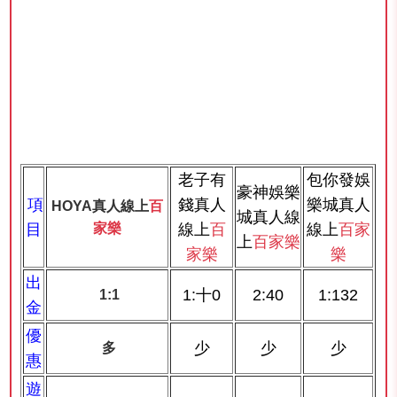
老子有
包你發娛
豪神娛樂
項
錢真人
樂城真人
HOYA真人線上
百
城真人線
目
家樂
線上
百
線上
百家
上
百家樂
家樂
樂
出
1:十0
2:40
1:132
1:1
金
優
少
少
少
多
惠
遊