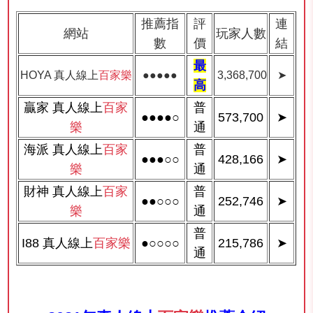
推薦指
評
連
網站
玩家人數
數
價
結
最
HOYA 真人線上
百家樂
●●●●●
3,368,700
➤
高
贏家 真人線上
百家
普
●●●●○
573,700
➤
樂
通
海派 真人線上
百家
普
●●●○○
428,166
➤
樂
通
財神 真人線上
百家
普
●●○○○
252,746
➤
樂
通
普
I88 真人線上
百家樂
●○○○○
215,786
➤
通