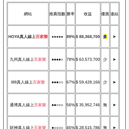
網站
推薦指數
勝率
收益
優惠
連結
HOYA真人線上
百家樂
●●●●●
89%
$ 88,368,700
多
➤
九州真人線上
百家樂
●●●●○
78%
$ 63,573,700
少
➤
I88真人線上
百家樂
●●●○○
67%
$ 59,428,166
少
➤
通博真人線上
百家樂
●●○○○
56%
$ 35,952,746
無
➤
財神真人線上
百家樂
●○○○○
45%
$ 28,515,786
無
➤