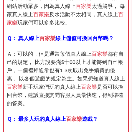
網站活動眾多，因為真人線上
百家樂
太過競爭， 每
家真人線上
百家樂
反水活動不太相同，真人線上
百
家樂
玩家們可以多多比較。
Ｑ： 真人線上
百家樂
線上儲值可換回台幣嗎？
Ａ：可以的，但是通常每個真人線上
百家樂
都有自
己的規定， 比方說要滿$十00以上才能轉到自己帳
戶，一個禮拜通常也有1-3次取出免手續費的優
惠， 以各個遊戲的規定為主。如果想知道真人線上
百家樂
新手玩家們玩的真人線上
百家樂
是否可以換
回台幣，建議直接詢問客服人員最快速，得到準確
的答案。
Ｑ： 最多人玩的真人線上
百家樂
遊戲？