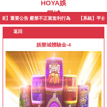
HOYA娛
樂城
】重要公告 嚴禁不正當套利行為
【系統】平台提
返回
娛樂城體驗金-4