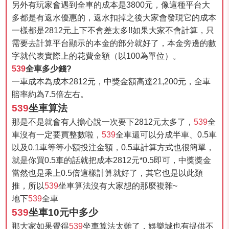
另外有玩家會遇到全車的成本是3800元，像這種平台大
多都是有返水優惠的，返水扣掉之後大家會發現它的成本
一樣都是2812元上下不會差太多!!如果大家不會計算，只
需要去計算平台顯示的本金的部分就好了，本金旁邊的數
字就代表實際上的花費金額（以100為單位）。
539
全車多少錢?
一車成本為成本2812元，中獎金額高達21,200元，全車
賠率約為7.5倍左右。
539
坐車算法
那是不是就會有人擔心說一次要下2812元太多了，
539
全
車沒有一定要買整數啦，
539
全車還可以分成半車、0.5車
以及0.1車等等小額投注金額，0.5車計算方式也很簡單，
就是你買0.5車的話就把成本2812元*0.5即可，中獎獎金
當然也是乘上0.5倍這樣計算就好了，其它也是以此類
推，所以
539
坐車算法沒有大家想的那麼複雜~
地下
539
全車
539
坐車10元中多少
那大家如果覺得
539
坐車算法太難了，娛樂城也有提供不