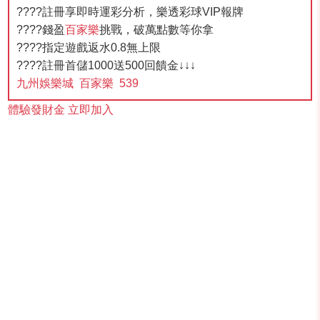
????註冊享即時運彩分析，樂透彩球VIP報牌
????錢盈
百家樂
挑戰，破萬點數等你拿
????指定遊戲返水0.8無上限
????註冊首儲1000送500回饋金↓↓↓
九州娛樂城
百家樂
539
體驗發財金
立即加入