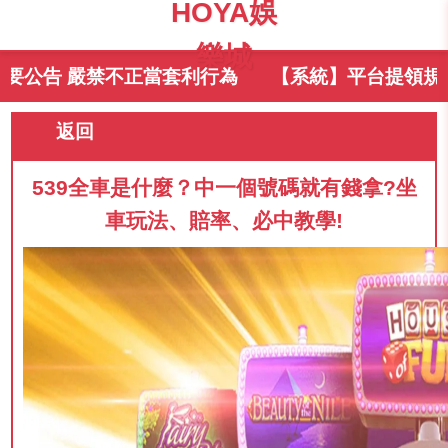
HOYA娛
樂城
告 嚴禁不正當套利行為
【系統】平台提領規則
返回
539全車是什麼？中一個號碼就有錢拿?坐
車玩法、賠率、必中教學!