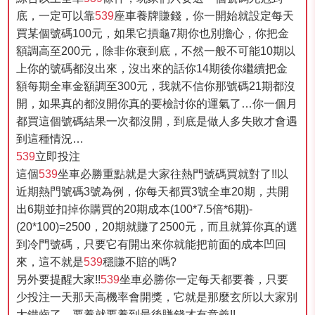
底，一定可以靠
539
座車養牌賺錢，你一開始就設定每天
買某個號碼100元，如果它摃龜7期你也別擔心，你把金
額調高至200元，除非你衰到底，不然一般不可能10期以
上你的號碼都沒出來，沒出來的話你14期後你繼續把金
額每期全車金額調至300元，我就不信你那號碼21期都沒
開，如果真的都沒開你真的要檢討你的運氣了…你一個月
都買這個號碼結果一次都沒開，到底是做人多失敗才會遇
到這種情況…
539
立即投注
這個
539
坐車必勝重點就是大家往熱門號碼買就對了!!以
近期熱門號碼3號為例，你每天都買3號全車20期，共開
出6期並扣掉你購買的20期成本(100*7.5倍*6期)-
(20*100)=2500，20期就賺了2500元，而且就算你真的選
到冷門號碼，只要它有開出來你就能把前面的成本凹回
來，這不就是
539
穩賺不賠的嗎?
另外要提醒大家!!
539
坐車必勝你一定每天都要養，只要
少投注一天那天高機率會開獎，它就是那麼玄所以大家別
太鐵齒了，要養就要養到最後賺錢才有意義!!