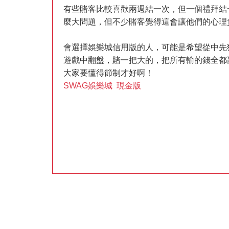
有些賭客比較喜歡兩週結一次，但一個禮拜結
麼大問題，但不少賭客覺得這會讓他們的心理
會選擇娛樂城信用版的人，可能是希望從中先
遊戲中翻盤，賭一把大的，把所有輸的錢全都
大家要懂得節制才好啊！
SWAG娛樂城
現金版