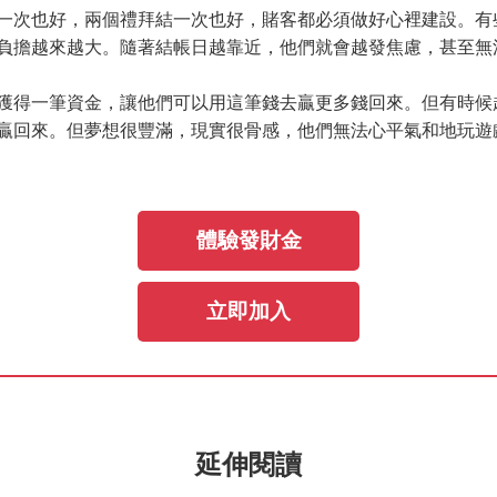
一次也好，兩個禮拜結一次也好，賭客都必須做好心裡建設。有
負擔越來越大。隨著結帳日越靠近，他們就會越發焦慮，甚至無
獲得一筆資金，讓他們可以用這筆錢去贏更多錢回來。但有時候
贏回來。但夢想很豐滿，現實很骨感，他們無法心平氣和地玩遊
體驗發財金
立即加入
延伸閱讀