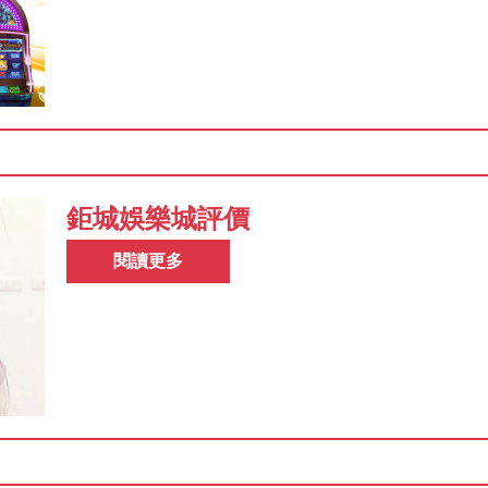
鉅城娛樂城評價
閱讀更多