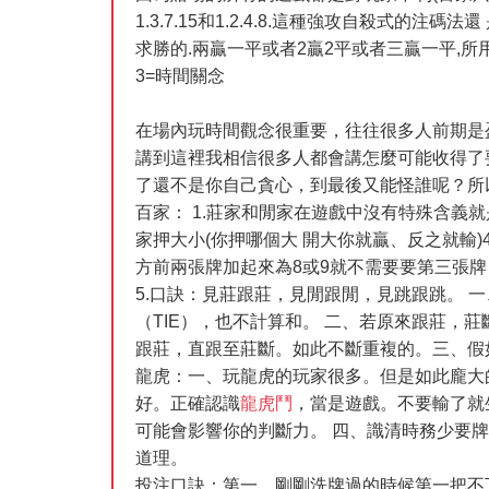
1.3.7.15和1.2.4.8.這種強攻自殺式的注碼
求勝的.兩贏一平或者2贏2平或者三贏一平,所
3=時間關念
在場內玩時間觀念很重要，往往很多人前期是
講到這裡我相信很多人都會講怎麼可能收得了
了還不是你自己貪心，到最後又能怪誰呢？所
百家： 1.莊家和閒家在遊戲中沒有特殊含義就是A方
家押大小(你押哪個大 開大你就贏、反之就輸
方前兩張牌加起來為8或9就不需要要第三張牌
5.口訣：見莊跟莊，見閒跟閒，見跳跟跳。
（TIE），也不計算和。 二、若原來跟莊
跟莊，直跟至莊斷。如此不斷重複的。三、假
龍虎：一、玩龍虎的玩家很多。但是如此龐大
好。正確認識
龍虎鬥
，當是遊戲。不要輸了就
可能會影響你的判斷力。 四、識清時務少要
道理。
投注口訣：第一、剛剛洗牌過的時候第一把不