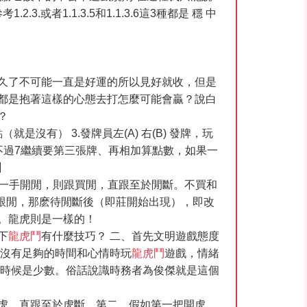
3.或者1.1.3.5和1.1.3.6這3種都是 穩 中
久了不可能一直是好運的所以見好就收，但是
都是抱著這樣的心態去打怎麼可能會贏？說白
？
就是沒有） 3.發牌員左(A) 右(B) 發牌，玩
點不過7繼續要第三張牌、再相加算點數，如果一
】
第一手開閒，則跟買閒，直跟至於閒斷。不買和
來跟閒，那麽待閒斷後（即莊開始出現），即改
。龍虎則是一樣的！
下
龍虎鬥
有什麼技巧？ 二、首先文明遊戲態度
在沒有足夠的時間和心情時玩
龍虎鬥
遊戲，情緒
的時候是少數。俗話說識時務者為俊傑就是這個
虎，直跟至於虎斷。第二、假如第一把開虎，