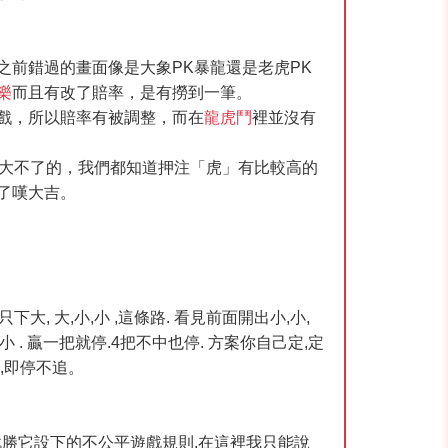
前錯過的畫面像是大象PK暴龍還是老虎PK
樂
而且有改了賠率，是有撈到一筆。
戲，所以賠率有被調整，而在
龍虎鬥
裡並沒有
麼大不了的，我們都知道押注「虎」有比較高的
了嘆大吉。
 大,小,小 ,這條路. 看見前面開出小,小,
 . 贏一把就停.4把不中也停. 方案你自己定,定
,即停不追。
戰勝它設下的不公平遊戲規則.在這裡我只能說