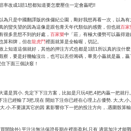
率改成1賠1想都知道要怎麼壓住一定會贏吧!!
以為只是中國翻譯版的侏儸紀公園，剛好我想再看一次，以為有之
真的蠻失望的因為這像是跟包青天年代類似的感覺，但也就
百家
有很多意想不到的好處，
百家樂
中「莊」有極大優勢可以贏得遊
也算和牌，但在
龍虎鬥
裡面就算是全輸喔，切記。
致上知道這個就好，其他的押注方式也都是1賠1所以真的沒什
觀察，要是好幾輪沒出，也可以丟些籌碼，畢竟小贏就是贏，贏
記住下面三個訣竅！
買小. 先定下下注方案，比如是只玩4把,4把內贏一把就行,只下大,
注已經輸了3把,現在 開始下注你已經在心理上占優勢. 大,大,小,小
管大.小.不要讓其它的因 素影響你下一把的投注方向，.遇圍骰算輸
買閒除外) 平注法無法保證長期在裡面盈利,只有 適當加注才能