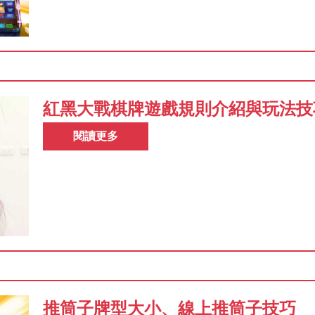
紅黑大戰棋牌遊戲規則介紹與玩法技
閱讀更多
推筒子牌型大小、線上推筒子技巧