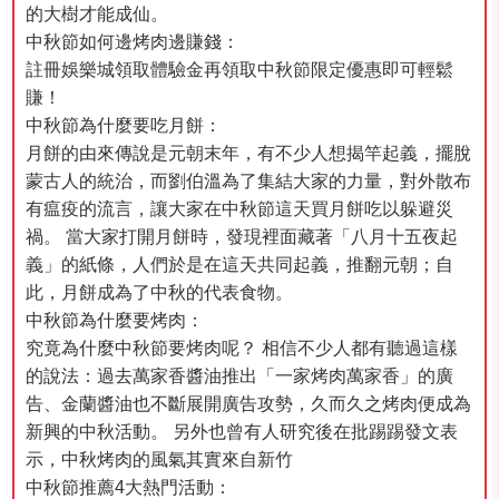
的大樹才能成仙。
中秋節如何邊烤肉邊賺錢：
註冊娛樂城領取體驗金再領取中秋節限定優惠即可輕鬆
賺！
中秋節為什麼要吃月餅：
月餅的由來傳說是元朝末年，有不少人想揭竿起義，擺脫
蒙古人的統治，而劉伯溫為了集結大家的力量，對外散布
有瘟疫的流言，讓大家在中秋節這天買月餅吃以躲避災
禍。 當大家打開月餅時，發現裡面藏著「八月十五夜起
義」的紙條，人們於是在這天共同起義，推翻元朝；自
此，月餅成為了中秋的代表食物。
中秋節為什麼要烤肉：
究竟為什麼中秋節要烤肉呢？ 相信不少人都有聽過這樣
的說法：過去萬家香醬油推出「一家烤肉萬家香」的廣
告、金蘭醬油也不斷展開廣告攻勢，久而久之烤肉便成為
新興的中秋活動。 另外也曾有人研究後在批踢踢發文表
示，中秋烤肉的風氣其實來自新竹
中秋節推薦4大熱門活動：