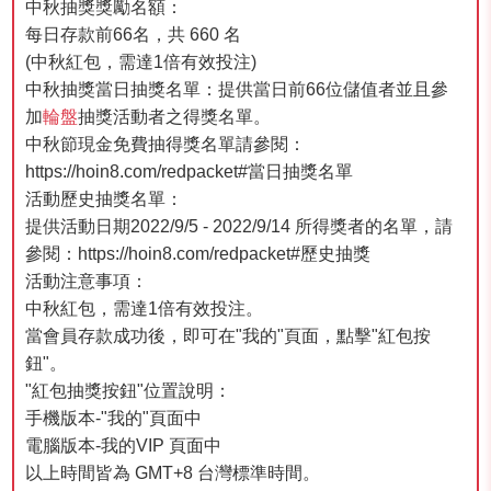
中秋抽獎獎勵名額：
每日存款前66名，共 660 名
(中秋紅包，需達1倍有效投注)
中秋抽獎當日抽獎名單：提供當日前66位儲值者並且參
加
輪盤
抽獎活動者之得獎名單。
中秋節現金免費抽得獎名單請參閱：
https://hoin8.com/redpacket#當日抽獎名單
活動歷史抽獎名單：
提供活動日期2022/9/5 - 2022/9/14 所得獎者的名單，請
參閱：https://hoin8.com/redpacket#歷史抽獎
活動注意事項：
中秋紅包，需達1倍有效投注。
當會員存款成功後，即可在"我的"頁面，點擊"紅包按
鈕"。
"紅包抽獎按鈕"位置說明：
手機版本-"我的"頁面中
電腦版本-我的VIP 頁面中
以上時間皆為 GMT+8 台灣標準時間。