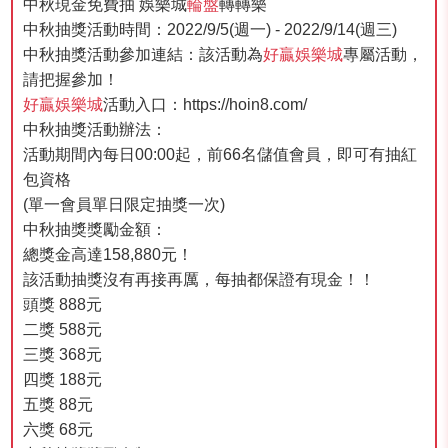
中秋現金免費抽 娛樂城
輪盤
轉轉樂
中秋抽獎活動時間：2022/9/5(週一) - 2022/9/14(週三)
中秋抽獎活動參加連結：該活動為
好贏娛樂城
專屬活動，
請把握參加！
好贏娛樂城
活動入口：https://hoin8.com/
中秋抽獎活動辦法：
活動期間內每日00:00起，前66名儲值會員，即可有抽紅
包資格
(單一會員單日限定抽獎一次)
中秋抽獎獎勵金額：
總獎金高達158,880元！
該活動抽獎沒有再接再厲，每抽都保證有現金！！
頭獎 888元
二獎 588元
三獎 368元
四獎 188元
五獎 88元
六獎 68元