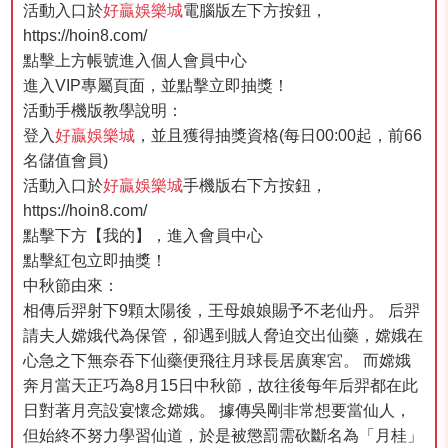
活動入口於
好贏娛樂城
電腦版左下方按鈕，
https://hoin8.com/
點擊上方帳號進入個人會員中心
進入VIP專屬頁面，並點擊立即抽獎！
活動手機版教學說明：
登入
好贏娛樂城
，並且獲得抽獎資格(每日00:00起，前66
名儲值會員)
活動入口於
好贏娛樂城
手機版右下方按鈕，
https://hoin8.com/
點擊下方【我的】，進入會員中心
點擊紅包立即抽獎！
中秋節由來：
相傳后羿射下9顆太陽後，王母娘娘賜予不老仙丹。 后羿
請夫人嫦娥代為保管，卻遇到賊人脅迫交出仙藥，嫦娥在
心急之下無奈吞下仙藥便飛往月球長居廣寒宮。 而嫦娥
奔月當天正巧為8月15日中秋節，故往後每年后羿都在此
日對著月亮設宴懷念嫦娥。 據傳吳剛非常想要當仙人，
但始終不努力學習仙道，於是被懲罰需砍斷名為「月桂」